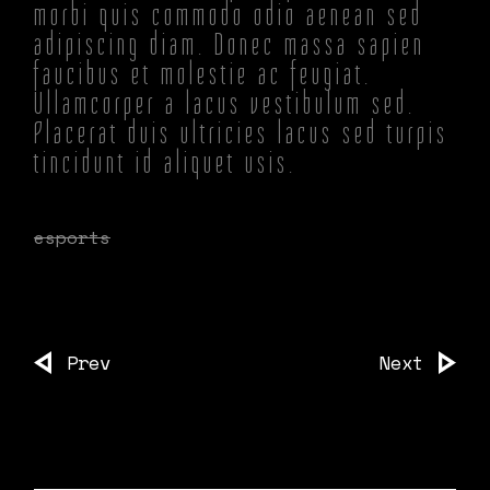
morbi quis commodo odio aenean sed
adipiscing diam. Donec massa sapien
faucibus et molestie ac feugiat.
Ullamcorper a lacus vestibulum sed.
Placerat duis ultricies lacus sed turpis
tincidunt id aliquet usis.
esports
Prev
Next