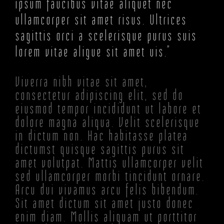
ipsum faucibus vitae aliquet nec
ullamcorper sit amet risus. Ultrices
sagittis orci a scelerisque purus suis
lorem vitae aligue sit amet uis.”
Viverra nibh vitae sit amet,
consectetur adipiscing elit, sed do
eiusmod tempor incididunt ut labore et
dolore magna aliqua. Velit scelerisque
in dictum non. Hac habitasse platea
dictumst quisque sagittis purus sit
amet volutpat. Mattis ullamcorper velit
sed ullamcorper morbi tincidunt ornare.
Arcu dui vivamus arcu felis bibendum.
Sit amet dictum sit amet justo donec
enim diam. Mollis aliquam ut porttitor