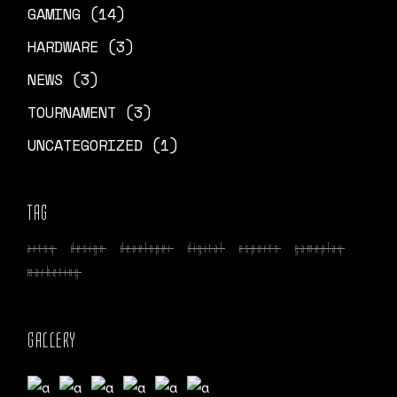
GAMING
(14)
HARDWARE
(3)
NEWS
(3)
TOURNAMENT
(3)
UNCATEGORIZED
(1)
TAG
artsy
design
developer
digital
esports
gameplay
marketing
GALLERY