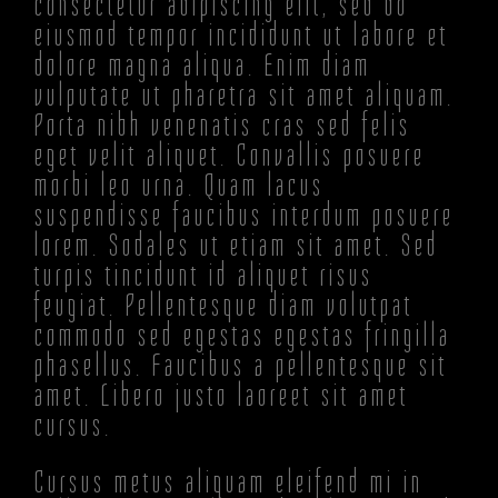
consectetur adipiscing elit, sed do
eiusmod tempor incididunt ut labore et
dolore magna aliqua. Enim diam
vulputate ut pharetra sit amet aliquam.
Porta nibh venenatis cras sed felis
eget velit aliquet. Convallis posuere
morbi leo urna. Quam lacus
suspendisse faucibus interdum posuere
lorem. Sodales ut etiam sit amet. Sed
turpis tincidunt id aliquet risus
feugiat. Pellentesque diam volutpat
commodo sed egestas egestas fringilla
phasellus. Faucibus a pellentesque sit
amet. Libero justo laoreet sit amet
cursus.
Cursus metus aliquam eleifend mi in