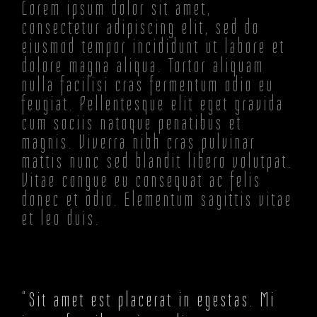
Lorem ipsum dolor sit amet,
consectetur adipiscing elit, sed do
eiusmod tempor incididunt ut labore et
dolore magna aliqua. Tortor aliquam
nulla facilisi cras fermentum odio eu
feugiat. Pellentesque elit eget gravida
cum sociis natoque penatibus et
magnis. Viverra nibh cras pulvinar
mattis nunc sed blandit libero volutpat.
Vitae congue eu consequat ac felis
donec et odio. Elementum sagittis vitae
et leo duis.
“Sit amet est placerat in egestas. Mi