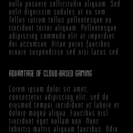
nulla posuere sollicitudin aliquam. Sed
velit dignissim sodales ut eu sem.
Tellus rutrum tellus pellentesque eu
tincidunt tortor aliquam. Pellentesque
adipiscing commodo elit at imperdiet
dui accumsan. Vitae purus faucibus
ornare suspendisse sed nisi lacus sed.
ADVANTAGE OF CLOUD-BASED GAMING
Lorem ipsum dolor sit amet,
consectetur adipiscing elit, sed do
eiusmod tempor incididunt ut labore et
dolore magna aliqua. Faucibus nisl
tincidunt eget nullam non. Nunc
lobortis mattis aliquam faucibus. Odio